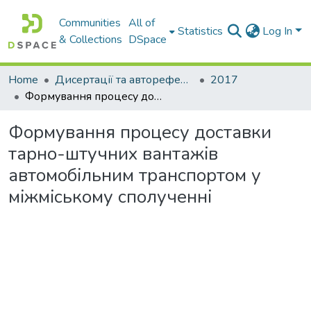
Communities
All of
Statistics
Log In
& Collections
DSpace
Home
Дисертації та автореферати дисертацій
2017
Формування процесу доставки тарно-штучних вантажiв автомобiльним транспортом у мiжмiському сполученнi
Формування процесу доставки
тарно-штучних вантажiв
автомобiльним транспортом у
мiжмiському сполученнi