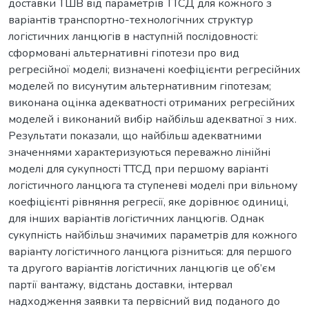
доставки ТШВ від параметрів ТТСД для кожного з
варіантів транспортно-технологічних структур
логістичних ланцюгів в наступній послідовності:
сформовані альтернативні гіпотези про вид
регресійної моделі; визначені коефіцієнти регресійних
моделей по висунутим альтернативним гіпотезам;
виконана оцінка адекватності отриманих регресійних
моделей і виконаний вибір найбільш адекватної з них.
Результати показали, що найбільш адекватними
значеннями характеризуються переважно лінійні
моделі для сукупності ТТСД при першому варіанті
логістичного ланцюга та ступеневі моделі при вільному
коефіцієнті рівняння регресії, яке дорівнює одиниці,
для інших варіантів логістичних ланцюгів. Однак
сукупність найбільш значимих параметрів для кожного
варіанту логістичного ланцюга різниться: для першого
та другого варіантів логістичних ланцюгів це об’єм
партії вантажу, відстань доставки, інтервал
надходження заявки та первісний вид поданого до