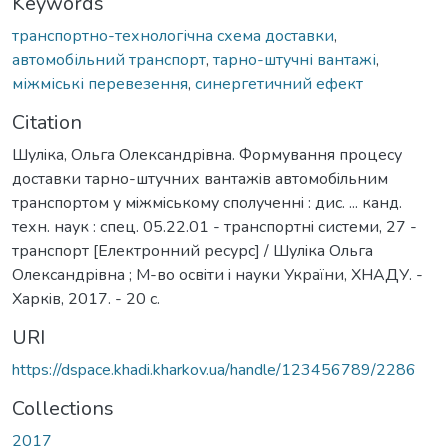
Keywords
транспортно-технологічна схема доставки
,
автомобільний транспорт
,
тарно-штучні вантажі
,
міжміські перевезення
,
синергетичний ефект
Citation
Шулiка, Ольга Олександрiвна. Формування процесу
доставки тарно-штучних вантажiв автомобiльним
транспортом у мiжмiському сполученнi : дис. ... канд.
техн. наук : спец. 05.22.01 - транспортнi системи, 27 -
транспорт [Електронний ресурс] / Шулiка Ольга
Олександрiвна ; М-во освiти i науки України, ХНАДУ. -
Харкiв, 2017. - 20 с.
URI
https://dspace.khadi.kharkov.ua/handle/123456789/2286
Collections
2017