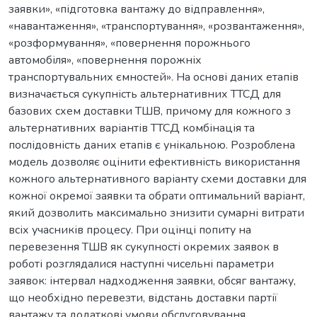
заявки», «підготовка вантажу до відправлення»,
«навантаження», «транспортування», «розвантаження»,
«розформування», «повернення порожнього
автомобіля», «повернення порожніх
транспортувальних ємностей». На основі даних етапів
визначається сукупність альтернативних ТТСД для
базових схем доставки ТШВ, причому для кожного з
альтернативних варіантів ТТСД комбінація та
послідовність даних етапів є унікальною. Розроблена
модель дозволяє оцінити ефективність використання
кожного альтернативного варіанту схеми доставки для
кожної окремої заявки та обрати оптимальний варіант,
який дозволить максимально знизити сумарні витрати
всіх учасників процесу. При оцінці попиту на
перевезення ТШВ як сукупності окремих заявок в
роботі розглядалися наступні чисельні параметри
заявок: інтервал надходження заявки, обсяг вантажу,
що необхідно перевезти, відстань доставки партії
вантажу та додаткові умови обслуговування