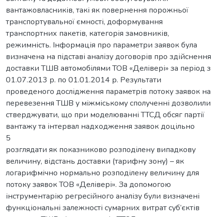
вантажовласників, такі як повернення порожньої
транспортувальної ємності, доформування
транспортних пакетів, категорія замовників,
режимність. Інформація про параметри заявок була
визначена на підставі аналізу договорів про здійснення
доставки ТШВ автомобілями ТОВ «Делівері» за період з
01.07.2013 р. по 01.01.2014 р. Результати
проведеного дослідження параметрів потоку заявок на
перевезення ТШВ у міжміському сполученні дозволили
стверджувати, що при моделюванні ТТСД обсяг партії
вантажу та інтервал надходження заявок доцільно
5
розглядати як показниково розподілену випадкову
величину, відстань доставки (тарифну зону) – як
логарифмічно нормально розподілену величину для
потоку заявок ТОВ «Делівері». За допомогою
інструментарію регресійного аналізу були визначені
функціональні залежності сумарних витрат суб’єктів