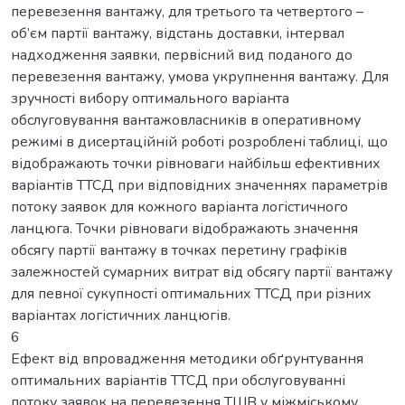
перевезення вантажу, для третього та четвертого –
об’єм партії вантажу, відстань доставки, інтервал
надходження заявки, первісний вид поданого до
перевезення вантажу, умова укрупнення вантажу. Для
зручності вибору оптимального варіанта
обслуговування вантажовласників в оперативному
режимі в дисертаційній роботі розроблені таблиці, що
відображають точки рівноваги найбільш ефективних
варіантів ТТСД при відповідних значеннях параметрів
потоку заявок для кожного варіанта логістичного
ланцюга. Точки рівноваги відображають значення
обсягу партії вантажу в точках перетину графіків
залежностей сумарних витрат від обсягу партії вантажу
для певної сукупності оптимальних ТТСД при різних
варіантах логістичних ланцюгів.
6
Ефект від впровадження методики обґрунтування
оптимальних варіантів ТТСД при обслуговуванні
потоку заявок на перевезення ТШВ у міжміському