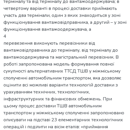
терміналу та від терміналу до вантажоодержувача; в
четвертому варіанті в процесі доставки приймають
участь два термінали, один з яких знаходиться у зоні
функціонування вантажовідправника, а другий – у зоні
функціонування вантажоодержувача, а
4
перевезення виконують перевізники від
вантажовідправника до терміналу, від терміналу до
вантажоодержувача та магістральний перевізник. В
роботі запропонована модель формування повної
сукупності альтернативних ТТСД ТШВ у міжміському
сполученні автомобільним транспортом, яка дозволяє
оцінити всі можливі варіанти технологій доставки з
урахуванням технічних, технологічних,
інфраструктурних та фінансових обмежень. При
цьому процес доставки ТШВ автомобільним
транспортом у міжміському сполученні запропоновано
описувати на підставі 23 елементарних технологічних
операцій і поділити на вісім етапів: «приймання