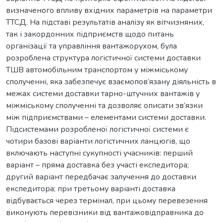
визначеного впливу вхідних параметрів на параметри
ТТСД. На підставі результатів аналізу як вітчизняних,
так і закордонних підприємств щодо питань
організації та управління вантажорухом, була
розроблена структура логістичної системи доставки
ТШВ автомобільним транспортом у міжміському
сполученні, яка забезпечує взаємопов’язану діяльність в
межах системи доставки тарно-штучних вантажів у
міжміському сполученні та дозволяє описати зв’язки
між підприємствами – елементами системи доставки.
Підсистемами розробленої логістичної системи є
чотири базові варіанти логістичних ланцюгів, що
включають наступні сукупності учасників: перший
варіант – пряма доставка без участі експедитора;
другий варіант передбачає залучення до доставки
експедитора; при третьому варіанті доставка
відбувається через термінал, при цьому перевезення
виконують перевізники від вантажовідправника до