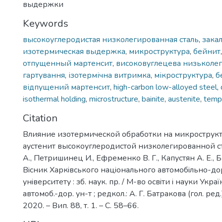
выдержки
Keywords
высокоуглеродистая низколегированная сталь
,
зака
изотермическая выдержка
,
микроструктура
,
бейнит
отпущенный мартенсит
,
високовуглецева низьколег
гартування
,
ізотермічна витримка
,
мікроструктура
,
б
відпущений мартенсит
,
high-carbon low-alloyed steel
,
isothermal holding
,
microstructure
,
bainite
,
austenite
,
temp
Citation
Влияние изотермической обработки на микрострукт
аустенит высокоуглеродистой низколегированной ст
А., Петришинец И., Ефременко В. Г., Капустян А. Е., Б
Вiсник Харкiвського нацiонального автомобiльно-д
унiверситету : зб. наук. пр. / М-во освiти i науки Украї
автомоб.-дор. ун-т ; редкол.: А. Г. Батракова (гол. ред.)
2020. – Вип. 88, т. 1. – С. 58–66.