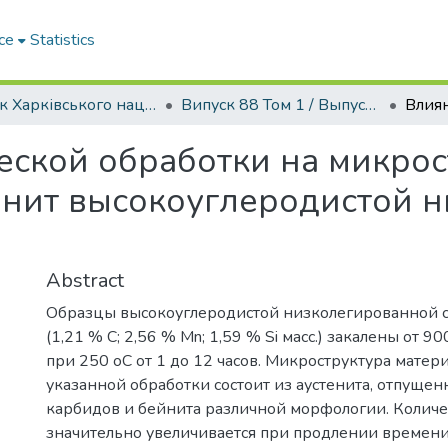
ce
Statistics
Вісник Харківського національного автомобільно-дорожнього університету / Вестник Харьковского национального автомобильно-дорожного университета
Випуск 88 Том 1 / Выпуск 88 Том 1
ской обработки на микрос
енит высокоуглеродистой 
Abstract
Образцы высокоуглеродистой низколегированной 
(1,21 % C; 2,56 % Mn; 1,59 % Si масс.) закалены от 
при 250 оС от 1 до 12 часов. Микроструктура матери
указанной обработки состоит из аустенита, отпущен
карбидов и бейнита различной морфологии. Количе
значительно увеличивается при продлении времен