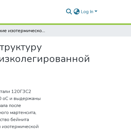
Log In
Влияние изотермической обработки на микроструктуру закалённой на аустенит высокоуглеродистой низколегированной стали
труктуру
низколегированной
стали 120Г3С2
900 оС и выдержаны
ала после
ного мартенсита,
ство бейнита
и изотермической