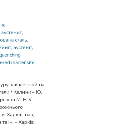
лка
,
,
аустенит
,
ована сталь
,
ейніт
,
аустеніт
,
quenching
,
ered martensite
уру закалённой на
али / Калинин Ю.
рыков М. Н. //
орожнього
ни, Харків. нац.
 та iн. – Харкiв,