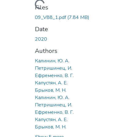
Loading...
Files
09_V88_1.pdf
(7.84 MB)
Date
2020
Authors
Калинин, Ю. А.
Петришинец, И.
Ефременко, В. Г.
Капустян, А. Е.
Брыков, М. Н.
Калинин, Ю. А.
Петришинец, И.
Ефременко, В. Г.
Капустян, А. Е.
Брыков, М. Н.
Show 5 more