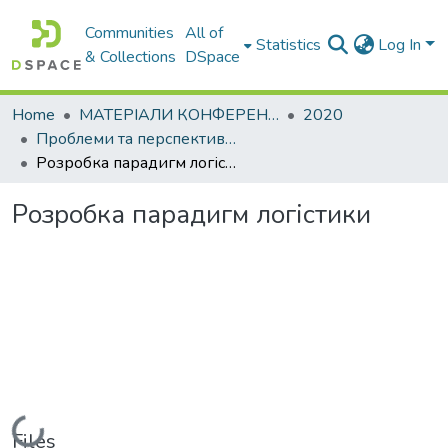
Communities
All of
Statistics
Log In
& Collections
DSpace
Home
МАТЕРІАЛИ КОНФЕРЕНЦІЙ
2020
Проблеми та перспективи розвитку підприємництва
Розробка парадигм логістики
Розробка парадигм логістики
Loading...
Files