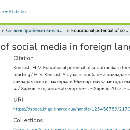
ce
Statistics
Сучасні проблеми викладання іноземних мов у закладах освіти
Educational potential of social media in foreign language teaching
 of social media in foreign la
Citation
Korniush, H. V. Educational potential of social media in for
teaching / H. V. Korniush // Сучасні проблеми виклада
закладах освіти : матеріали Міжнар. наук.- метод. сем
р. / Харків. нац. автомоб.-дор. ун-т. – Харків, 2022. – 
URI
https://dspace.khadi.kharkov.ua/handle/123456789/217
Collections
Сучасні проблеми викладання іноземних мов у закла