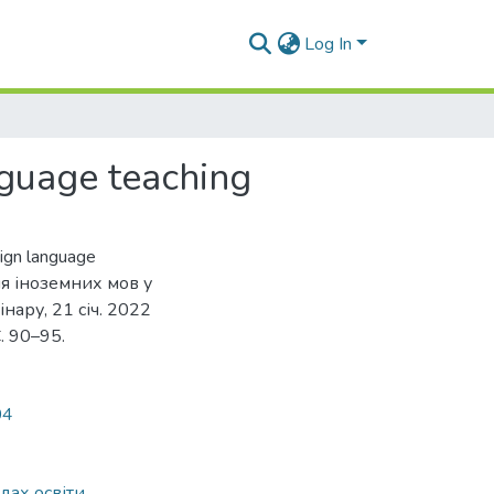
Log In
nguage teaching
eign language
ння іноземних мов у
інару, 21 січ. 2022
С. 90–95.
04
дах освіти