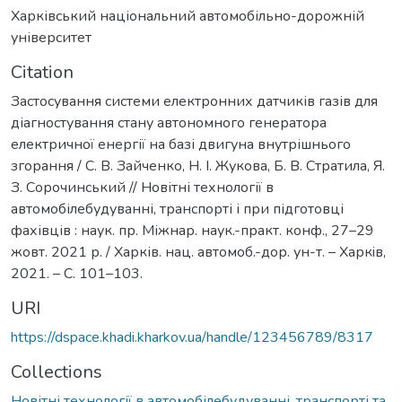
Харківський національний автомобільно-дорожній
університет
Citation
Застосування системи електронних датчиків газів для
діагностування стану автономного генератора
електричної енергії на базі двигуна внутрішнього
згорання / С. В. Зайченко, Н. І. Жукова, Б. В. Стратила, Я.
З. Сорочинський // Новітні технології в
автомобілебудуванні, транспорті і при підготовці
фахівців : наук. пр. Міжнар. наук.-практ. конф., 27–29
жовт. 2021 р. / Харків. нац. автомоб.-дор. ун-т. – Харкiв,
2021. – С. 101–103.
URI
https://dspace.khadi.kharkov.ua/handle/123456789/8317
Collections
Новітні технології в автомобілебудуванні, транспорті та