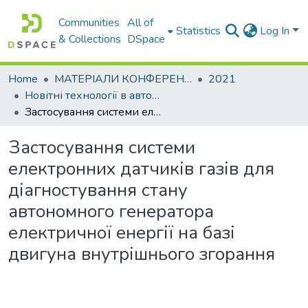
Communities
All of
Statistics
Log In
& Collections
DSpace
Home
МАТЕРІАЛИ КОНФЕРЕНЦІЙ
2021
Новітні технології в автомобілебудуванні, транспорті та при підготовці фахівців
Застосування системи електронних датчиків газів для діагностування стану автономного генератора електричної енергії на базі двигуна внутрішнього згорання
Застосування системи
електронних датчиків газів для
діагностування стану
автономного генератора
електричної енергії на базі
двигуна внутрішнього згорання