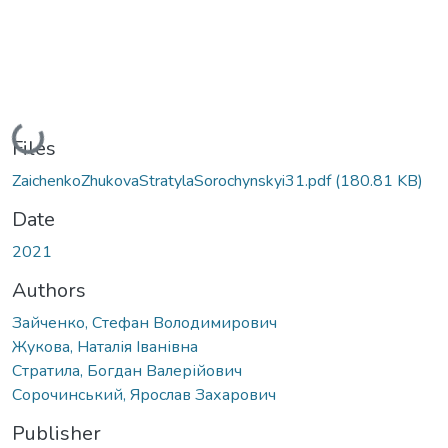
Loading...
Files
ZaichenkoZhukovaStratylaSorochynskyi31.pdf
(180.81 KB)
Date
2021
Authors
Зайченко, Стефан Володимирович
Жукова, Наталія Іванівна
Стратила, Богдан Валерійович
Сорочинський, Ярослав Захарович
Publisher