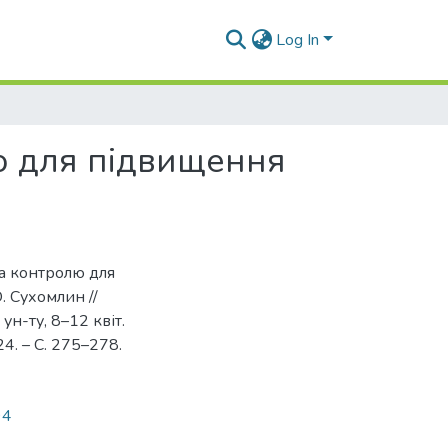
Log In
ю для підвищення
та контролю для
. Cухомлин //
 ун-ту, 8–12 квіт.
24. – С. 275–278.
94