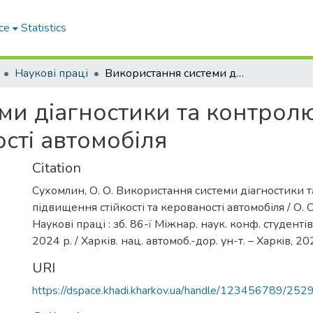
ce
Statistics
Наукові праці
Використання системи діагностики та контролю для підвищення стійкості та керованості автомобіля
ми діагностики та контрол
ості автомобіля
Citation
Cухомлин, О. О. Використання системи діагностики 
підвищення стійкості та керованості автомобіля / О. О
Наукові праці : зб. 86-ї Міжнар. наук. конф. студентів
2024 р. / Харків. нац. автомоб.-дор. ун-т. – Харкiв, 20
URI
https://dspace.khadi.kharkov.ua/handle/123456789/252