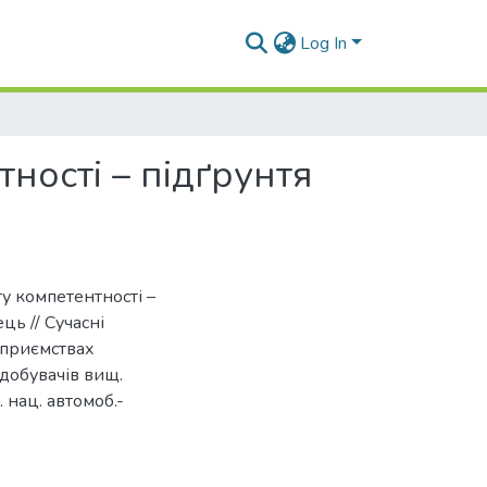
Log In
ності – підґрунтя
ту компетентності –
ць // Сучасні
дприємствах
 здобувачів вищ.
. нац. автомоб.-