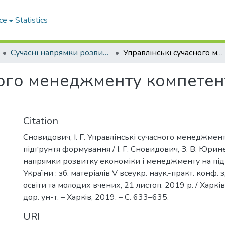
ce
Statistics
Сучасні напрямки розвитку економіки і менеджменту на підприємствах України
Управлінські сучасного менеджменту компетентності – підґрунтя формування
ого менеджменту компетент
Citation
Сновидович, І. Г. Управлінські сучасного менеджмен
підґрунтя формування / І. Г. Сновидович, З. В. Юрине
напрямки розвитку економіки і менеджменту на пі
України : зб. матеріалів V всеукр. наук.-практ. конф.
освіти та молодих вчених, 21 листоп. 2019 р. / Харків
дор. ун-т. – Харкiв, 2019. – С. 633–635.
URI