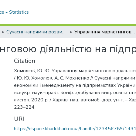
ce
Statistics
Сучасні напрямки розвитку економіки і менеджменту на підприємствах України
Управління маркетинговою діяльністю на підприємстві
нговою діяльністю на підпр
Citation
Хомолюк, Ю. Ю. Управління маркетинговою діяльніс
/ Ю. Ю. Хомолюк, А. С. Мохненко // Сучасні напрямк
економіки і менеджменту на підприємствах України : 
всеукр. наук.-практ. конф. здобувачів вищ. освіти та
листоп. 2020 р. / Харків. нац. автомоб.-дор. ун-т. – Хар
223–224.
URI
https://dspace.khadi.kharkov.ua/handle/123456789/143