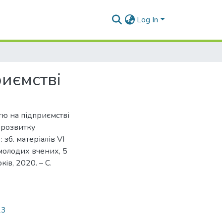
Log In
иємстві
тю на підприємстві
и розвитку
зб. матеріалів VI
 молодих вчених, 5
кiв, 2020. – С.
13