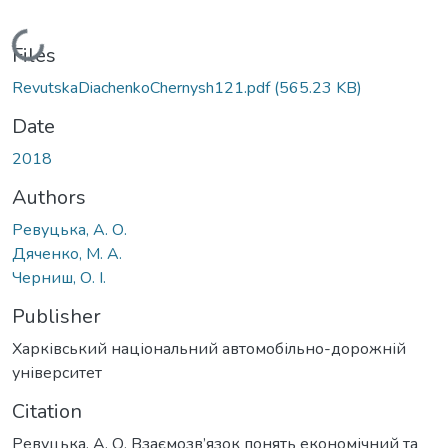
Loading...
Files
RevutskaDiachenkoChernysh121.pdf
(565.23 KB)
Date
2018
Authors
Ревуцька, А. О.
Дяченко, М. А.
Черниш, О. І.
Publisher
Харківський національний автомобільно-дорожній
університет
Citation
Ревуцька, А. О. Взаємозв’язок понять економічний та