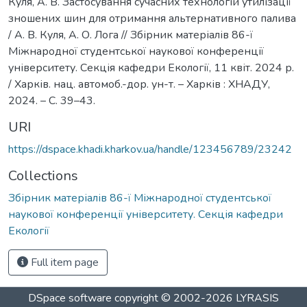
Куля, А. В. Застосування сучасних технологій утилізації
зношених шин для отримання альтернативного палива
/ А. В. Куля, А. О. Лога // Збірник матеріалів 86-ї
Міжнародної студентської наукової конференції
університету. Секція кафедри Екології, 11 квіт. 2024 р.
/ Харків. нац. автомоб.-дор. ун-т. – Харків : ХНАДУ,
2024. – C. 39–43.
URI
https://dspace.khadi.kharkov.ua/handle/123456789/23242
Collections
Збірник матеріалів 86-ї Міжнародної студентської
наукової конференції університету. Секція кафедри
Екології
Full item page
DSpace software
copyright © 2002-2026
LYRASIS