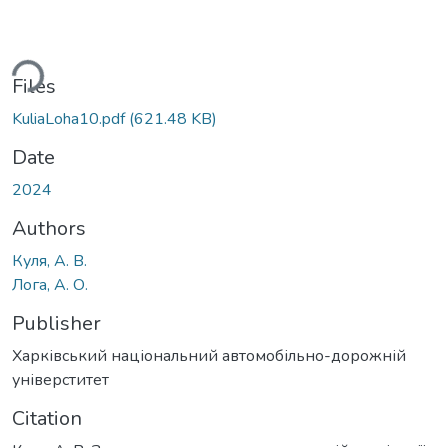
ding...
Files
KuliaLoha10.pdf
(621.48 KB)
Date
2024
Authors
Куля, А. В.
Лога, А. О.
Publisher
Харківський національний автомобільно-дорожній
універститет
Citation