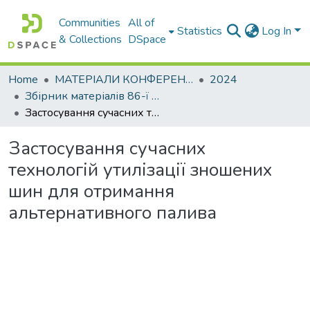
Communities
All of
Statistics
Log In
& Collections
DSpace
Home
МАТЕРІАЛИ КОНФЕРЕНЦІЙ
2024
Збірник матеріалів 86-ї Міжнародної студентської наукової конференції університету. Секція кафедри Екології
Застосування сучасних технологій утилізації зношених шин для отримання альтернативного палива
Застосування сучасних
технологій утилізації зношених
шин для отримання
альтернативного палива