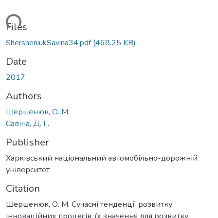
oading...
Files
ShersheniukSavina34.pdf
(468.25 KB)
Date
2017
Authors
Шершенюк, О. М.
Савіна, Д. Г.
Publisher
Харківський національний автомобільно-дорожній
університет
Citation
Шершенюк, О. М. Сучасні тенденції розвитку
інноваційних процесів, їх значення для розвитку