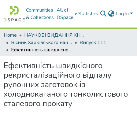
Communities
All of
Statistics
Log In
& Collections
DSpace
Home
НАУКОВІ ВИДАННЯ ХНАДУ
Вісник Харківського національного автомобільно-дорожнього університету / Вестник Харьковского национального автомобильно-дорожного университета
Випуск 111
Ефективність швидкісного рекристалізаційного відпалу рулонних заготовок із холоднокатаного тонколистового сталевого прокату
Ефективність швидкісного
рекристалізаційного відпалу
рулонних заготовок із
холоднокатаного тонколистового
сталевого прокату