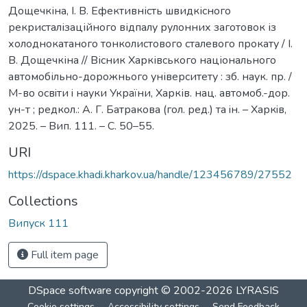
Дощечкіна, І. В. Ефективність швидкісного
рекристалізаційного відпалу рулонних заготовок із
холоднокатаного тонколистового сталевого прокату / І.
В. Дощечкіна // Вісник Харківського національного
автомобільно-дорожнього університету : зб. наук. пр. /
М-во освiти i науки України, Харків. нац. автомоб.-дор.
ун-т ; редкол.: А. Г. Батракова (гол. ред.) та iн. – Харкiв,
2025. – Вип. 111. – С. 50–55.
URI
https://dspace.khadi.kharkov.ua/handle/123456789/27552
Collections
Випуск 111
Full item page
DSpace software
copyright © 2002-2026
LYRASIS
Cookie settings
Accessibility settings
Send Feedback