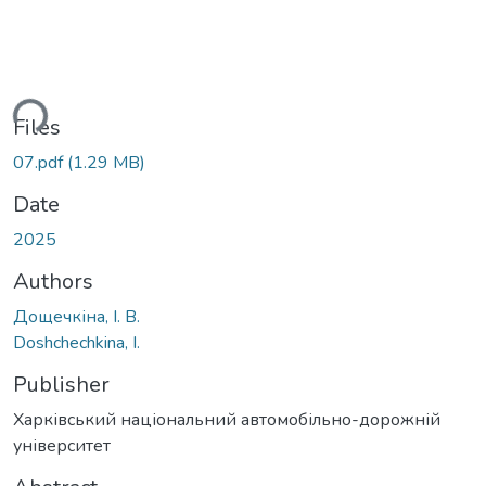
ding...
Files
07.pdf
(1.29 MB)
Date
2025
Authors
Дощечкіна, І. В.
Doshchechkina, І.
Publisher
Харківський національний автомобільно-дорожній
університет