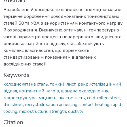
Abstract
Розроблене й досліджене швидкісне знеміцнювальне
термічне оброблення холоднокатаних тонколистових
сталей 50 та У8А з використанням контактного нагріву
й охолодження. Визначено оптимальні температурно-
часові параметри процесів неперервного швидкісного
рекристалізаційного відпалу, які забезпечують
комплекс властивостей, що дорівнюють
стандартизованим показникам відпалених
досліджених сталей.
Keywords
холоднокатана сталь
,
тонкий лист
,
рекристалізаційний
відпал
,
контактний нагрів
,
швидке охолодження
,
мікроструктура
,
міцність
,
пластичність
,
cold-rolled steel
,
thin sheet
,
recrystalli-sation annealing
,
contact heating
,
rapid
cooling
,
microstructure
,
strength
,
ductility
Citation