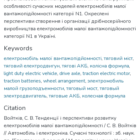
особливості сучасних моделей електромобілів малої
вантажопідйомності категорії N1. Окреслені
перспективи створення і організації дрібносерійного
виробництва електромобілів малої вантажопідйомності
категорії N1 в Україні.
Keywords
електромобіль малої вантажопідйомності
,
тяговий міст
,
тяговий електродвигун
,
тягові АКБ
,
колісна формула
,
light duty electric vehicle
,
drive axle
,
traction electric motor
,
traction batteries
,
wheel arrangement
,
электромобиль
малой грузоподъемности
,
тяговый мост
,
тяговый
электродвигатель
,
тяговые АКБ
,
колесная формула
Citation
Войтків, С. В. Тенденції і перспективи розвитку
електромобілів малої вантажопідйомності / С. В. Войтків
// Автомобіль і електроніка. Сучасні технології : зб. наук.