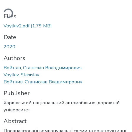
ding...
Files
Voytkiv2.pdf
(1.79 MB)
Date
2020
Authors
Войтків, Станіслав Володимирович
Voytkiv, Stanislav
Войткив, Станислав Владимирович
Publisher
Харківський національний автомобільно-дорожній
університет
Abstract
Проаналізовані компонувальні схеми та конструктивні