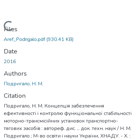
Loading...
Files
Aref_Podrigalo.pdf
(930.41 KB)
Date
2016
Authors
Подригало, Н. М.
Citation
Подригало, Н. М. Концепція забезпечення
ефективності і контролю функціональної стабільності
моторно-трансмісійних установок транспортно-
тягових засобів : автореф. дис. ... док. техн. наук / Н. М.
Подригало ; М-во освiти i науки України, ХНАДУ. - Х. :