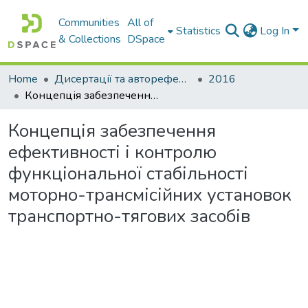
Communities
All of
Statistics
Log In
& Collections
DSpace
Home
Дисертації та автореферати дисертацій
2016
Концепція забезпечення ефективності і контролю функціональної стабільності моторно-трансмісійних установок транспортно-тягових засобів
Концепція забезпечення
ефективності і контролю
функціональної стабільності
моторно-трансмісійних установок
транспортно-тягових засобів