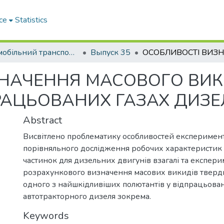
ce
Statistics
Автомобільний транспорт / Автомобильный транспорт
Выпуск 35
НАЧЕННЯ МАСОВОГО ВИК
РАЦЬОВАНИХ ГАЗАХ ДИЗЕ
Abstract
Висвітлено проблематику особливостей експеримен
порівняльного дослідження робочих характеристик 
частинок для дизельних двигунів взагалі та експер
розрахункового визначення масових викидів тверд
одного з найшкідливіших полютантів у відпрацьова
автотракторного дизеля зокрема.
Keywords