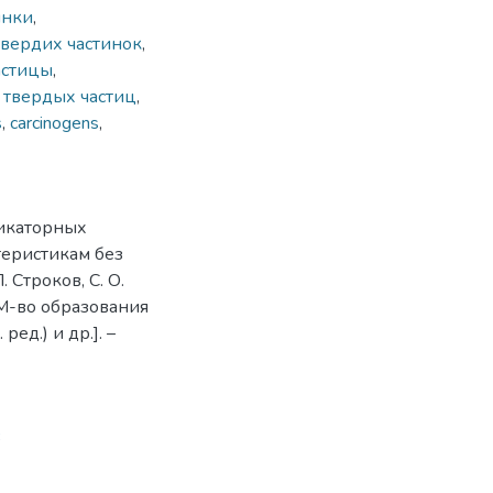
инки
,
твердих частинок
,
астицы
,
 твердых частиц
,
s
,
carcinogens
,
дикаторных
теристикам без
 Строков, С. О.
/ М-во образования
ред.) и др.]. –
3