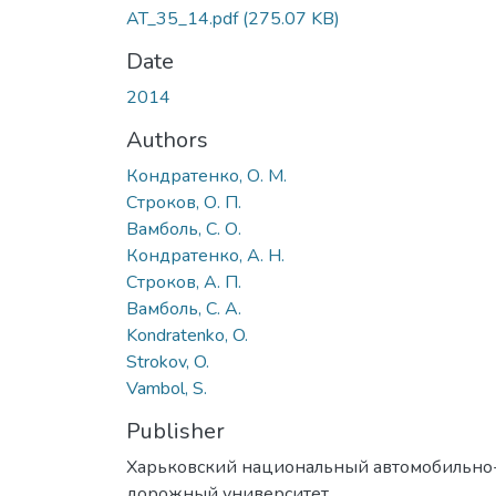
AT_35_14.pdf
(275.07 KB)
Date
2014
Authors
Кондратенко, О. М.
Строков, О. П.
Вамболь, С. О.
Кондратенко, А. Н.
Строков, А. П.
Вамболь, С. А.
Kondratenko, O.
Strokov, O.
Vambol, S.
Publisher
Харьковский национальный автомобильно
дорожный университет