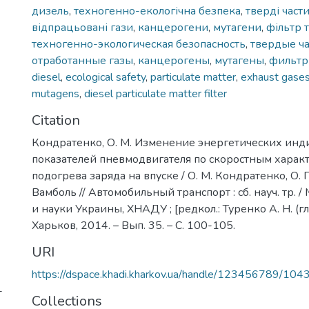
дизель
,
техногенно-екологічна безпека
,
тверді част
відпрацьовані гази
,
канцерогени
,
мутагени
,
фільтр 
техногенно-экологическая безопасность
,
твердые ч
отработанные газы
,
канцерогены
,
мутагены
,
фильтр
diesel
,
ecological safety
,
particulate matter
,
exhaust gase
mutagens
,
diesel particulate matter filter
Citation
Кондратенко, О. М. Изменение энергетических ин
показателей пневмодвигателя по скоростным харак
подогрева заряда на впуске / О. М. Кондратенко, О. П.
Вамболь // Автомобильный транспорт : сб. науч. тр. 
и науки Украины, ХНАДУ ; [редкол.: Туренко А. Н. (гл. 
Харьков, 2014. – Вып. 35. – С. 100-105.
URI
https://dspace.khadi.kharkov.ua/handle/123456789/104
-
Collections