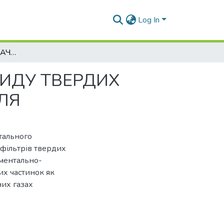
Log In
ОСОБЛИВОСТІ ВИЗНАЧЕННЯ МАСОВОГО ВИКИДУ ТВЕРДИХ ЧАСТИНОК У ВІДПРАЦЬОВАНИХ ГАЗАХ ДИЗЕЛЯ
ИДУ ТВЕРДИХ
ЛЯ
тального
фільтрів твердих
иментально-
их частинок як
них газах