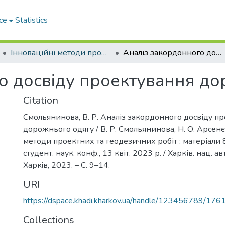
ce
Statistics
Інноваційні методи проектних та геодезичних робіт
Аналіз закордонного досвіду проектування дорожнього одягу
о досвіду проектування д
Citation
Смольянинова, В. Р. Аналіз закордонного досвіду п
дорожнього одягу / В. Р. Смольянинова, Н. О. Арсенєв
методи проектних та геодезичних робіт : матеріали 
студент. наук. конф., 13 квіт. 2023 р. / Харків. нац. ав
Харкiв, 2023. – С. 9–14.
URI
https://dspace.khadi.kharkov.ua/handle/123456789/176
Collections