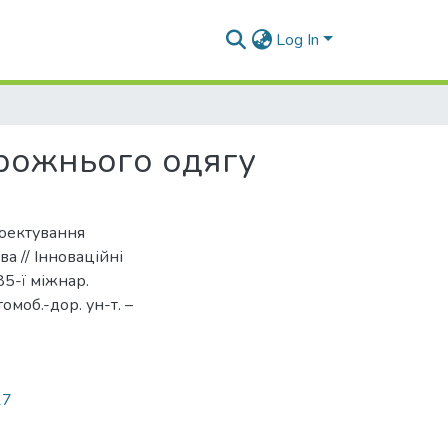
Log In
орожнього одягу
роектування
а // Інноваційні
85-ї міжнар.
томоб.-дор. ун-т. –
17