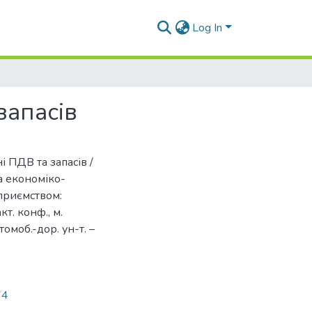
Log In
запасів
і ПДВ та запасів /
та економіко-
приємством:
т. конф., м.
втомоб.-дор. ун-т. –
74