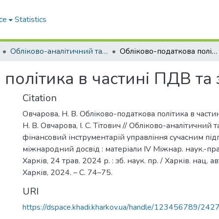
ce
Statistics
Обліково-аналітичний та економіко-фінансовий інструментарій управління сучасним підприємством: міжнародний досвід
Обліково-податкова політика в частині ПДВ та запасів
політика в частині ПДВ та 
Citation
Овчарова, Н. В. Обліково-податкова політика в частин
Н. В. Овчарова, І. С. Тітович // Обліково-аналітичний 
фінансовий інструментарій управління сучасним під
міжнародний досвід : матеріали IV Міжнар. наук.-прак
Харків, 24 трав. 2024 р. : зб. наук. пр. / Харків. нац. а
Харків, 2024. – С. 74–75.
URI
https://dspace.khadi.kharkov.ua/handle/123456789/242