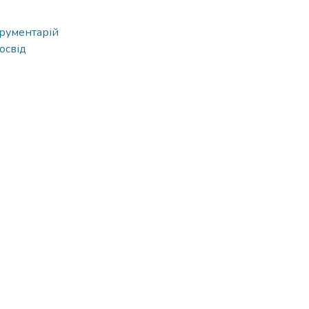
трументарій
освід