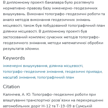
В дипломному проекті бакалавра було розглянуто
нормативно-правову базу інженерно-геодезичних
вишукувань. Виконані топографо-геодезичні роботи та
аналіз методів виконання геодезичних знімань
місцевості, також був побудований топографічний план
ділянки місцевості. В дипломному проекті був
застосований комплекс сучасних методів топографо-
геодезичного знімання, методи математичної обробки
результатів зйомки.
Keywords
інженерні вишукування
,
ділянка місцевості
,
топографо-геодезичне знімання
,
геодезичні прилади
,
масштаб знімання
,
топографічний план
Citation
Калінічев, А. Ю. Топографо-геодезичні роботи при
влаштуванні транспортної розв`язки на перехрещенні
автомобільних доріг Н-12 та Т-19-09 в Сумській