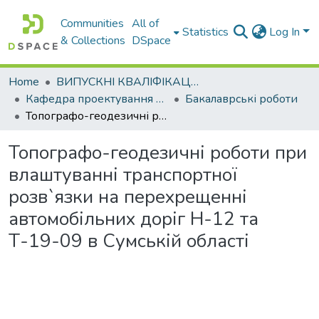
Communities
All of
Statistics
Log In
& Collections
DSpace
Home
ВИПУСКНІ КВАЛІФІКАЦІЙНІ РОБОТИ
Кафедра проектування доріг, геодезії і землеустрою
Бакалаврські роботи
Топографо-геодезичні роботи при влаштуванні транспортної розв`язки на перехрещенні автомобільних доріг Н-12 та Т-19-09 в Сумській області
Топографо-геодезичні роботи при
влаштуванні транспортної
розв`язки на перехрещенні
автомобільних доріг Н-12 та
Т-19-09 в Сумській області