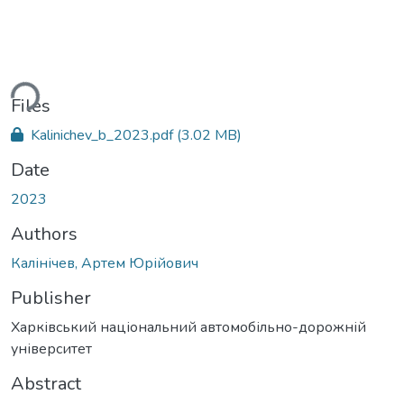
ding...
Files
Kalinichev_b_2023.pdf
(3.02 MB)
Date
2023
Authors
Калінічев, Артем Юрійович
Publisher
Харківський національний автомобільно-дорожній
університет
Abstract