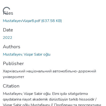
Loading...
Files
MustafayevVüqar8.pdf
(637.58 KB)
Date
2022
Authors
Mustafayev, Vüqar Sabir oğlu
Publisher
Харківський національний автомобільно-дорожній
університет
Citation
Mustafayev, Vüqar Sabir oğlu. Elmi işdə sitatgətirmə
qaydalarina riayət akademik dürüstlüyün tərkib hissəsidir /
Vüqar Sabir oğlu Mustafayev // Проблеми та перспективи