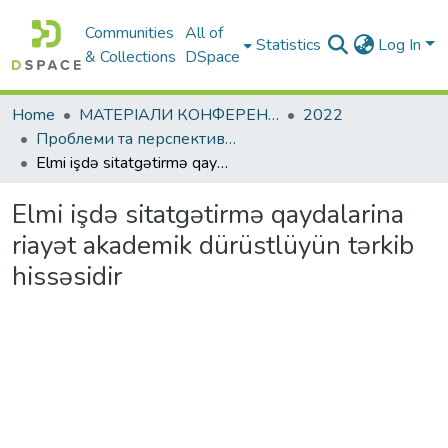
Communities
All of
Statistics
Log In
& Collections
DSpace
Home
МАТЕРІАЛИ КОНФЕРЕНЦІЙ
2022
Проблеми та перспективи розвитку підприємництва
Elmi işdə sitatgətirmə qaydalarina riayət akademik dürüstlüyün tərkib hissəsidir
Elmi işdə sitatgətirmə qaydalarina
riayət akademik dürüstlüyün tərkib
hissəsidir