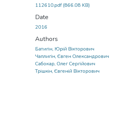
112610.pdf
(866.08 KB)
Date
2016
Authors
Батигiн, Юрiй Вiкторович
Чаплигiн, Євген Олександрович
Сабокар, Олег Сергiйович
Трiшкiн, Євгенiй Вiкторович