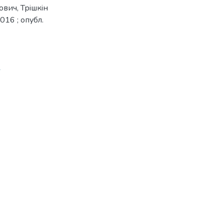
вич, Трiшкiн
016 ; опубл.
1