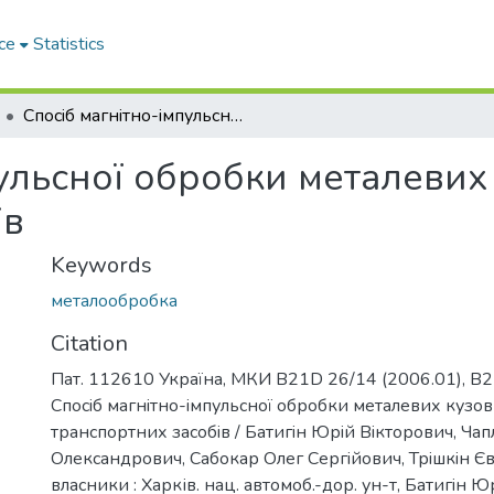
ce
Statistics
Спосiб магнiтно-iмпульсної обробки металевих кузовних елементiв транспортних засобiв
пульсної обробки металевих
iв
Keywords
металообробка
Citation
Пат. 112610 Україна, МКИ B21D 26/14 (2006.01), B2
Спосiб магнiтно-iмпульсної обробки металевих кузо
транспортних засобiв / Батигiн Юрiй Вiкторович, Чап
Олександрович, Сабокар Олег Сергiйович, Трiшкiн Єв
власники : Харків. нац. автомоб.-дор. ун-т, Батигiн Ю