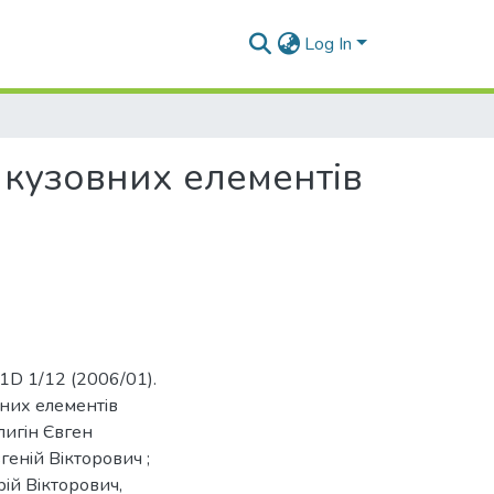
Log In
 кузовних елементiв
1D 1/12 (2006/01).
вних елементiв
лигiн Євген
генiй Вiкторович ;
рiй Вiкторович,