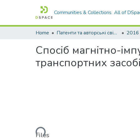
Communities & Collections
All of DSpa
Home
Патенти та авторські свідоцтва
2016
Спосiб магнiтно-iм
транспортних засоб
Loading...
Files