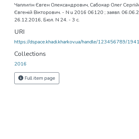
Чаплигiн Євген Олександрович, Сабокар Олег Сергiйо
Євгенiй Вiкторович. - N u 2016 06120 ; заявл. 06.06.2
26.12.2016, Бюл. N 24. - 3 с.
URI
https://dspace.khadi.kharkov.ua/handle/123456789/194
Collections
2016
Full item page