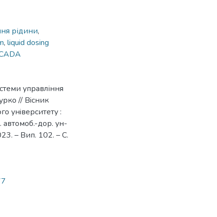
ння рідини
,
em
,
liquid dosing
CADA
истеми управління
урко // Вiсник
о унiверситету :
ц. автомоб.-дор. ун-
023. – Вип. 102. – С.
77