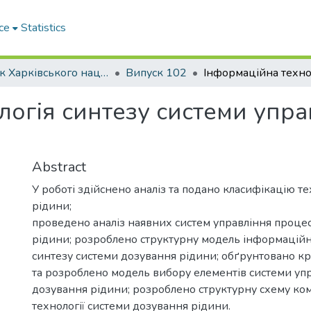
ce
Statistics
Вісник Харківського національного автомобільно-дорожнього університету / Вестник Харьковского национального автомобильно-дорожного университета
Випуск 102
логія синтезу системи упр
Abstract
У роботі здійснено аналіз та подано класифікацію те
рідини;
проведено аналіз наявних систем управління проце
рідини; розроблено структурну модель інформаційно
синтезу системи дозування рідини; обґрунтовано кр
та розроблено модель вибору елементів системи уп
дозування рідини; розроблено структурну схему ко
технології системи дозування рідини.