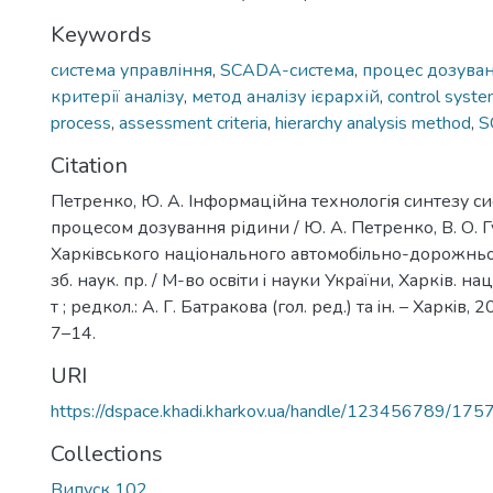
Keywords
система управління
,
SCADA-система
,
процес дозува
критерії аналізу
,
метод аналізу ієрархій
,
control syst
process
,
assessment criteria
,
hierarchy analysis method
,
S
Citation
Петренко, Ю. А. Інформаційна технологія синтезу с
процесом дозування рідини / Ю. А. Петренко, В. О. Г
Харкiвського нацiонального автомобiльно-дорожньог
зб. наук. пр. / М-во освiти i науки України, Харків. на
т ; редкол.: А. Г. Батракова (гол. ред.) та iн. – Харкiв, 2
7–14.
URI
https://dspace.khadi.kharkov.ua/handle/123456789/175
Collections
Випуск 102