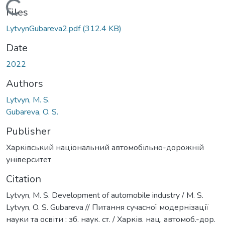
Loading...
Files
LytvynGubareva2.pdf
(312.4 KB)
Date
2022
Authors
Lytvyn, M. S.
Gubareva, O. S.
Publisher
Харківський національний автомобільно-дорожній
університет
Citation
Lytvyn, M. S. Development of automobile industry / M. S.
Lytvyn, O. S. Gubareva // Питання сучасної модернізації
науки та освіти : зб. наук. ст. / Харків. нац. автомоб.-дор.