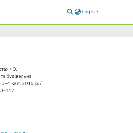
Log In
тах / О.
 та будівельна
 3–4 квіт. 2019 р. /
113–117.
8
кої наукової