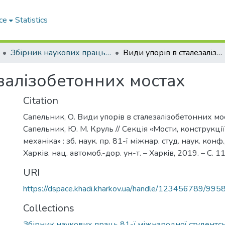
ce
Statistics
Збірник наукових праць 81-ї міжнародної студентської наукової конференції. Секція : Мости, конструкції та будівельна механіка
Види упорів в сталезалізобетонних мостах
залізобетонних мостах
Citation
Сапельник, О. Види упорів в сталезалізобетонних мос
Сапельник, Ю. М. Круль // Секція «Мости, конструкції
механіка» : зб. наук. пр. 81-ї міжнар. студ. наук. конф.,
Харків. нац. автомоб.-дор. ун-т. – Харкiв, 2019. – С. 
URI
https://dspace.khadi.kharkov.ua/handle/123456789/995
Collections
Збірник наукових праць 81-ї міжнародної студентсь