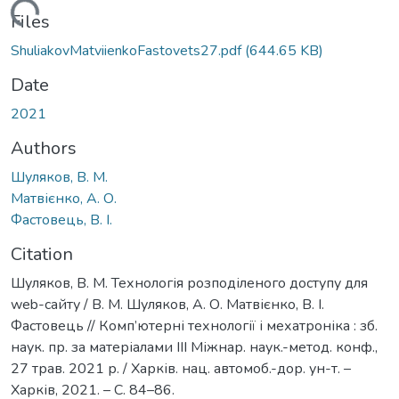
Loading...
Files
ShuliakovMatviienkoFastovets27.pdf
(644.65 KB)
Date
2021
Authors
Шуляков, В. М.
Матвієнко, А. О.
Фастовець, В. І.
Citation
Шуляков, В. М. Технологія розподіленого доступу для
web-сайту / В. М. Шуляков, А. О. Матвієнко, В. І.
Фастовець // Комп’ютерні технології і мехатроніка : зб.
наук. пр. за матеріалами ІІІ Міжнар. наук.-метод. конф.,
27 трав. 2021 р. / Харків. нац. автомоб.-дор. ун-т. –
Харків, 2021. – С. 84–86.