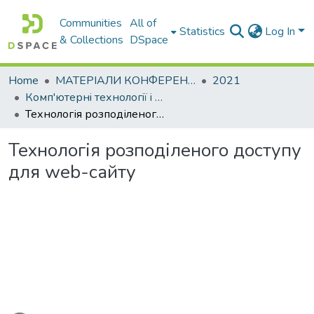
Communities
All of
Statistics
Log In
& Collections
DSpace
Home
МАТЕРІАЛИ КОНФЕРЕНЦІЙ
2021
Комп'ютернi технологiї i мехатронiка
Технологія розподіленого доступу для web-сайту
Технологія розподіленого доступу
для web-сайту