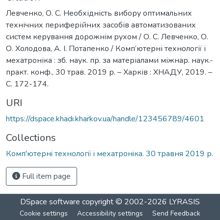
Левченко, О. С. Необхідність вибору оптимальних
технічних периферійних засобів автоматизованих
систем керування дорожнім рухом / О. С. Левченко, О.
О. Холодова, А. І. Потапенко / Комп’ютерні технології і
мехатроніка : зб. наук. пр. за матеріалами міжнар. наук.-
практ. конф., 30 трав. 2019 р. – Харків : ХНАДУ, 2019. –
С. 172-174.
URI
https://dspace.khadi.kharkov.ua/handle/123456789/4601
Collections
Комп'ютернi технологiї i мехатронiка. 30 травня 2019 р.
Full item page
DSpace software
copyright © 2002-2026
LYRASIS
Cookie settings
Accessibility settings
Send Feedback