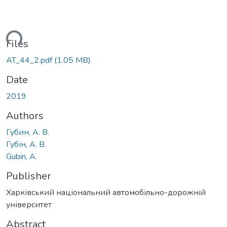
ding...
Files
AT_44_2.pdf
(1.05 MB)
Date
2019
Authors
Губин, А. В.
Губін, А. В.
Gubin, A.
Publisher
Харківський національний автомобільно-дорожній
університет
Abstract