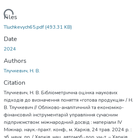
Loading...
Files
Tluchkevych65.pdf
(493.31 KB)
Date
2024
Authors
Тлучкевич, Н. В.
Citation
Тлучкевич, Н. В. Бібліометрична оцінка наукових
підходів до визначення поняття «готова продукція» / Н.
В. Тлучкевич // Обліково-аналітичний та економіко-
фінансовий інструментарій управління сучасним
підприємством: міжнародний досвід : матеріали IV
Міжнар. наук.-практ. конф., м. Харків, 24 трав. 2024 р. :
зб. наук. пр. / Харків. нац. автомоб.-дор. ун-т. – Харків,