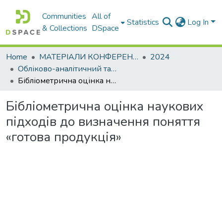
Communities
All of
Statistics
Log In
& Collections
DSpace
Home
МАТЕРІАЛИ КОНФЕРЕНЦІЙ
2024
Обліково-аналітичний та економіко-фінансовий інструментарій управління сучасним підприємством: міжнародний досвід
Бібліометрична оцінка наукових підходів до визначення поняття «готова продукція»
Бібліометрична оцінка наукових
підходів до визначення поняття
«готова продукція»