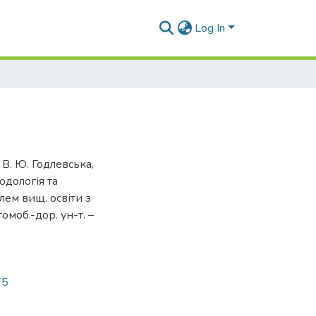
Log In
/ В. Ю. Годлевська,
одологія та
блем вищ. освіти з
омоб.-дор. ун-т. –
75