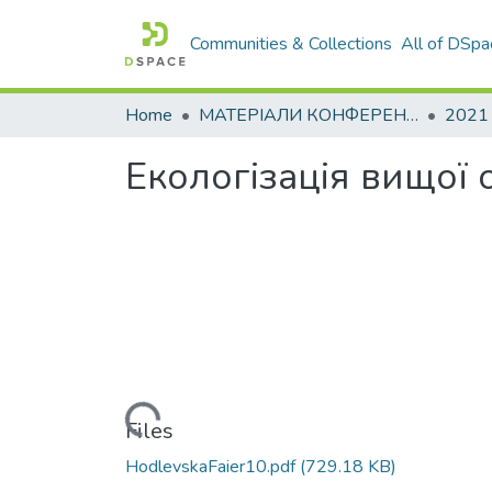
Communities & Collections
All of DSpa
Home
МАТЕРІАЛИ КОНФЕРЕНЦІЙ
2021
Екологізація вищої о
Loading...
Files
HodlevskaFaier10.pdf
(729.18 KB)