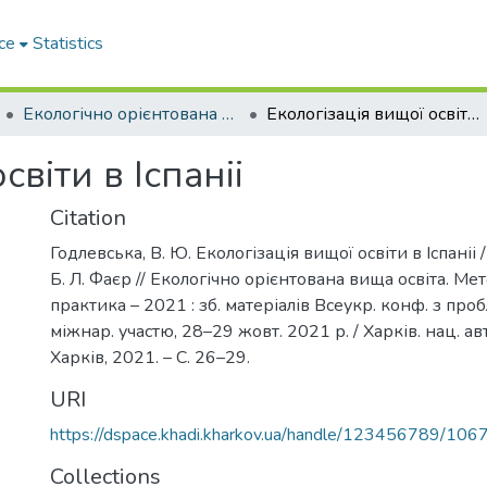
ce
Statistics
Екологічно орієнтована вища освіта. Методологія та практика – 2021
Екологізація вищої освіти в Іспаніі
світи в Іспаніі
Citation
Годлевська, В. Ю. Екологізація вищої освіти в Іспаніі 
Б. Л. Фаєр // Екологічно орієнтована вища освіта. Mет
практика – 2021 : зб. матеріалів Всеукр. конф. з про
міжнар. участю, 28–29 жoвт. 2021 р. / Харків. нац. авт
Харків, 2021. – С. 26–29.
URI
https://dspace.khadi.kharkov.ua/handle/123456789/106
Collections