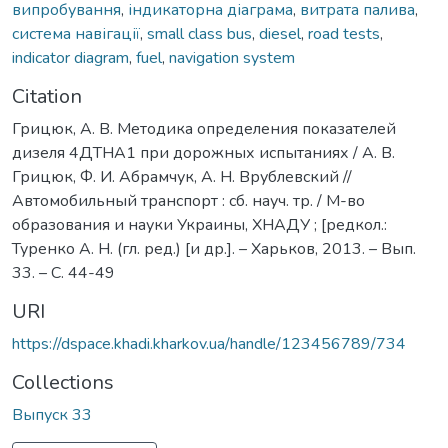
випробування
,
індикаторна діаграма
,
витрата палива
,
система навігації
,
small class bus
,
diesel
,
road tests
,
indicator diagram
,
fuel
,
navigation system
Citation
Грицюк, А. В. Методика определения показателей
дизеля 4ДТНА1 при дорожных испытаниях / А. В.
Грицюк, Ф. И. Абрамчук, А. Н. Врублевский //
Автомобильный транспорт : сб. науч. тр. / М-во
образования и науки Украины, ХНАДУ ; [редкол.:
Туренко А. Н. (гл. ред.) [и др.]. – Харьков, 2013. – Вып.
33. – С. 44-49
URI
https://dspace.khadi.kharkov.ua/handle/123456789/734
Collections
Выпуск 33