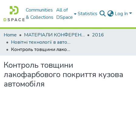
Communities
All of
Statistics
Log In
& Collections
DSpace
Home
МАТЕРІАЛИ КОНФЕРЕНЦІЙ
2016
Новітні технології в автомобілебудуванні, транспорті і при підготовки фахівців
Контроль товщини лакофарбового покриття кузова автомобіля
Контроль товщини
лакофарбового покриття кузова
автомобіля