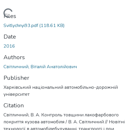
Loading...
Files
Svitlychnyi93.pdf
(118.61 KB)
Date
2016
Authors
Світличний, Віталій Анатолійович
Publisher
Харківський національний автомобільно-дорожній
університет
Citation
Світличний, В. А. Контроль товщини лакофарбового
покриття кузова автомобіля / В. А. Світличний // Новітні
технології в автомобілебудуванні, транспорті і при