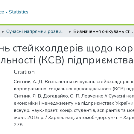
ce
Statistics
Сучасні напрямки розвитку економіки і менеджменту на підприємствах України
Визначення очікувань стейкхолдерів щодо корпоративної соціальної відповідальності (КСВ) підприємства
нь стейкхолдерів щодо ко
альності (КСВ) підприємства
Citation
Ситник, А. Д. Визначення очікувань стейкхолдерів 
корпоративної соціальної відповідальності (КСВ) під
Ситник, Я. В. Догадайло, О. П. Левченко // Сучасні н
економіки і менеджменту на підприємствах України : з
всеукр. наук.-практ. конф. студентів, аспірантів та м
жовт. 2016 р. / Харків. нац. автомоб.-дор. ун-т. – Харк
278.