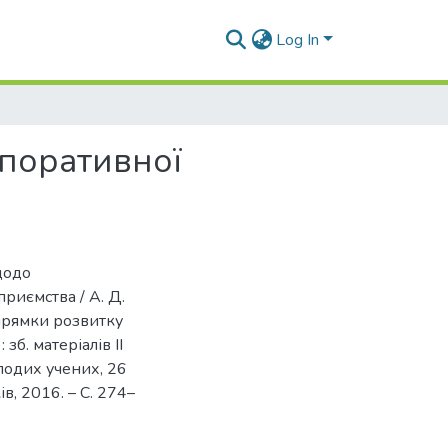
Log In
рпоративної
щодо
приємства / А. Д.
апрямки розвитку
б. матеріалів ІІ
олодих учених, 26
ів, 2016. – С. 274–