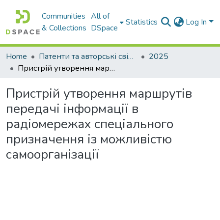
Communities
All of
Statistics
Log In
& Collections
DSpace
Home
Патенти та авторські свідоцтва
2025
Пристрій утворення маршрутів передачі інформації в радіомережах спеціального призначення із можливістю самоорганізації
Пристрій утворення маршрутів
передачі інформації в
радіомережах спеціального
призначення із можливістю
самоорганізації