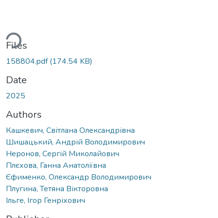
ading...
Files
158804.pdf
(174.54 KB)
Date
2025
Authors
Кашкевич, Світлана Олександрівна
Шишацький, Андрій Володимирович
Неронов, Сергій Миколайович
Плєхова, Ганна Анатоліївна
Єфименко, Олександр Володимирович
Плугина, Тетяна Вікторовна
Ільге, Ігор Генріхович