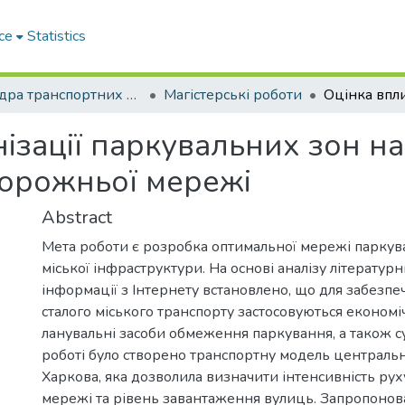
ce
Statistics
Кафедра транспортних систем і логістики
Магістерські роботи
ізації паркувальних зон н
дорожньої мережі
Abstract
Мета роботи є розробка оптимальної мережі паркув
міської інфраструктури. На основі аналізу літератур
інформації з Інтернету встановлено, що для забезпе
сталого міського транспорту застосовуються економіч
ланувальні засоби обмеження паркування, а також суч
роботі було створено транспортну модель центральн
Харкова, яка дозволила визначити інтенсивність руху
мережі та рівень завантаження вулиць. Запропоно