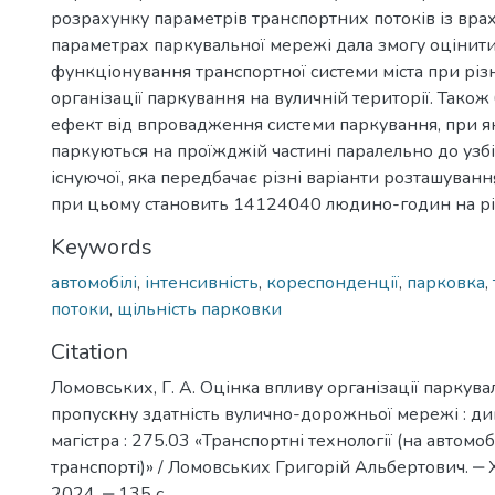
розрахунку параметрів транспортних потоків із вра
параметрах паркувальної мережі дала змогу оцінит
функціонування транспортної системи міста при різ
організації паркування на вуличній території. Також
ефект від впровадження системи паркування, при як
паркуються на проїжджій частині паралельно до узбіч
існуючої, яка передбачає різні варіанти розташуванн
при цьому становить 14124040 людино-годин на рі
Keywords
автомобілі
,
інтенсивність
,
кореспонденції
,
парковка
,
потоки
,
щільність парковки
Citation
Ломовських, Г. А. Оцінка впливу організації паркув
пропускну здатність вулично-дорожньої мережі : д
магістра : 275.03 «Транспортні технології (на автомо
транспорті)» / Ломовських Григорій Альбертович. ‒ 
2024. ‒ 135 с.