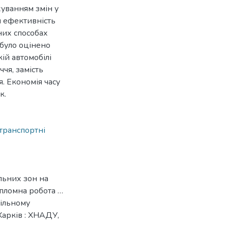
хуванням змін у
и ефективність
них способах
 було оцінено
ій автомобілі
чя, замість
я. Економія часу
к.
транспортні
альних зон на
ипломна робота …
більному
Харків : ХНАДУ,