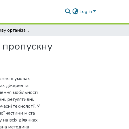
Log In
Оцінка впливу організації паркувальних зон на пропускну здатність вулично-дорожньої мережі
а пропускну
ання в умовах
них джерел та
чення мобільності
ні, регулятивні,
асні технології. У
ої частини міста
 на всіх ділянках
вана методика