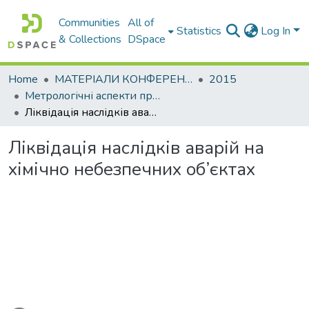
Communities
All of
Statistics
Log In
& Collections
DSpace
Home
МАТЕРІАЛИ КОНФЕРЕНЦІЙ
2015
Метрологічні аспекти прийняття рішень в умовах роботи на техногенно небезпечних об’єктах : присвячено 85-річчю ХНАДУ : матеріали Всеукраїнської науково-практичної конференції студентів та молодих вчених
Ліквідація наслідків аварій на хімічно небезпечних об’єктах
Ліквідація наслідків аварій на
хімічно небезпечних об’єктах