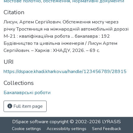
мостове полотно
,
обстеження
,
нормативні документи
Citation
Лисун, Артем Сергійович. Обстеження мосту через
річку Тростяниця на міжнародній автомобільній дорозі
М-21 : кваліфікаційна робота ... бакалавра : 192
Будівництво та цивільна інженерія / Лисун Артем
Сергійович. – Харків : ХНАДУ, 2026. – 69 с.
URI
https://dspace.khadi.kharkov.ua/handle/123456789/28915
Collections
Бакалаврські роботи
Full item page
DSpace software
copyright © 2002-2026
LYRASIS
Cookie settings
Accessibility settings
Send Feedback