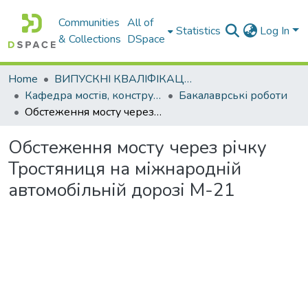
Communities
All of
Statistics
Log In
& Collections
DSpace
Home
ВИПУСКНІ КВАЛІФІКАЦІЙНІ РОБОТИ
Кафедра мостів, конструкцій та будівельної механіки
Бакалаврські роботи
Обстеження мосту через річку Тростяниця на міжнародній автомобільній дорозі М-21
Обстеження мосту через річку
Тростяниця на міжнародній
автомобільній дорозі М-21