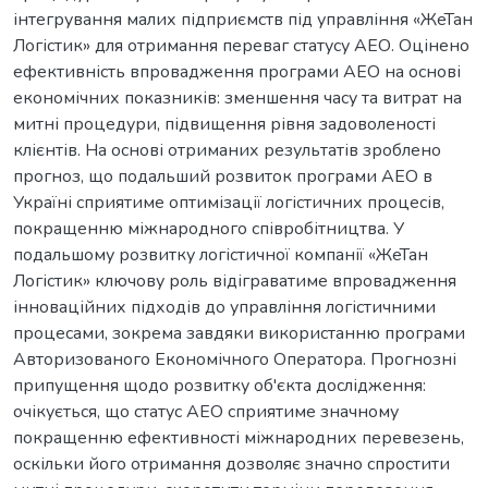
інтегрування малих підприємств під управління «ЖеТан
Логістик» для отримання переваг статусу АЕО. Оцінено
ефективність впровадження програми АЕО на основі
економічних показників: зменшення часу та витрат на
митні процедури, підвищення рівня задоволеності
клієнтів. На основі отриманих результатів зроблено
прогноз, що подальший розвиток програми АЕО в
Україні сприятиме оптимізації логістичних процесів,
покращенню міжнародного співробітництва. У
подальшому розвитку логістичної компанії «ЖеТан
Логістик» ключову роль відіграватиме впровадження
інноваційних підходів до управління логістичними
процесами, зокрема завдяки використанню програми
Авторизованого Економічного Оператора. Прогнозні
припущення щодо розвитку об'єкта дослідження:
очікується, що статус АЕО сприятиме значному
покращенню ефективності міжнародних перевезень,
оскільки його отримання дозволяє значно спростити