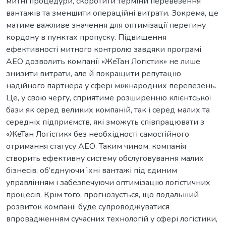
митні процедури, скоротити терміни перевезення
вантажів та зменшити операційні витрати. Зокрема, це
матиме важливе значення для оптимізації перетину
кордону в пунктах пропуску. Підвищення
ефективності митного контролю завдяки програмі
АЕО дозволить компанії «ЖеТан Логістик» не лише
знизити витрати, але й покращити репутацію
надійного партнера у сфері міжнародних перевезень.
Це, у свою чергу, сприятиме розширенню клієнтської
бази як серед великих компаній, так і серед малих та
середніх підприємств, які зможуть співпрацювати з
«ЖеТан Логістик» без необхідності самостійного
отримання статусу АЕО. Таким чином, компанія
створить ефективну систему обслуговування малих
бізнесів, об’єднуючи їхні вантажі під єдиним
управлінням і забезпечуючи оптимізацію логістичних
процесів. Крім того, прогнозується, що подальший
розвиток компанії буде супроводжуватися
впровадженням сучасних технологій у сфері логістики,