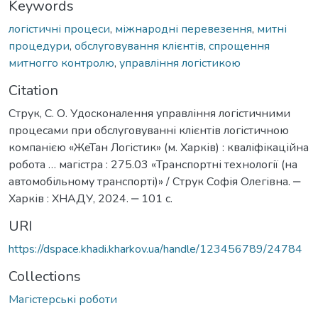
Keywords
логістичні процеси
,
міжнародні перевезення
,
митні
процедури
,
обслуговування клієнтів
,
спрощення
митногго контролю
,
управління логістикою
Citation
Струк, С. О. Удосконалення управління логістичними
процесами при обслуговуванні клієнтів логістичною
компанією «ЖеТан Логістик» (м. Харків) : кваліфікаційна
робота … магістра : 275.03 «Транспортні технології (на
автомобільному транспорті)» / Струк Софія Олегівна. ‒
Харків : ХНАДУ, 2024. ‒ 101 с.
URI
https://dspace.khadi.kharkov.ua/handle/123456789/24784
Collections
Магістерські роботи