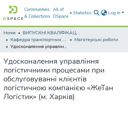
Communities
All of
Statistics
Log In
& Collections
DSpace
Home
ВИПУСКНІ КВАЛІФІКАЦІЙНІ РОБОТИ
Кафедра транспортних систем і логістики
Магістерські роботи
Удосконалення управління логістичними процесами при обслуговуванні клієнтів логістичною компанією «ЖеТан Логістик» (м. Харків)
Удосконалення управління
логістичними процесами при
обслуговуванні клієнтів
логістичною компанією «ЖеТан
Логістик» (м. Харків)