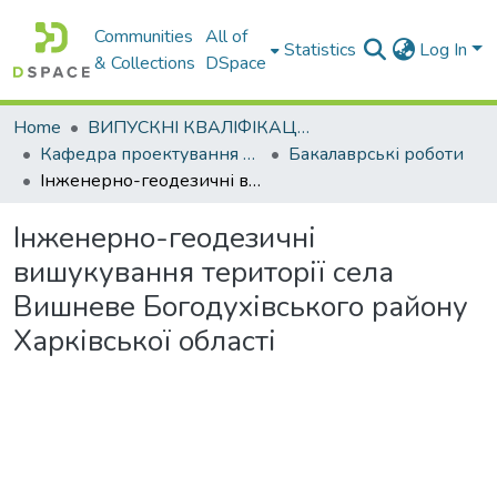
Communities
All of
Statistics
Log In
& Collections
DSpace
Home
ВИПУСКНІ КВАЛІФІКАЦІЙНІ РОБОТИ
Кафедра проектування доріг, геодезії і землеустрою
Бакалаврські роботи
Інженерно-геодезичні вишукування території села Вишневе Богодухівського району Харківської області
Інженерно-геодезичні
вишукування території села
Вишневе Богодухівського району
Харківської області