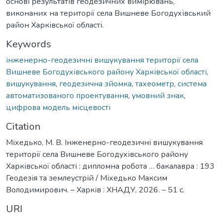
основі результатів геодезичних вимірювань,
виконаних на території села Вишневе Богодухівський
район Харківської області.
Keywords
інженерно-геодезичні вишукування території села
Вишневе Богодухівського району Харківської області
,
вишукування
,
геодезична зйомка
,
тахеометр
,
система
автоматизованого проектування
,
умовний знак
,
цифрова модель місцевості
Citation
Міхедько, М. В. Інженерно-геодезичні вишукування
території села Вишневе Богодухівського району
Харківської області : дипломна робота … бакалавра : 193
Геодезія та землеустрій / Міхедько Максим
Володимирович. – Харків : ХНАДУ, 2026. – 51 с.
URI