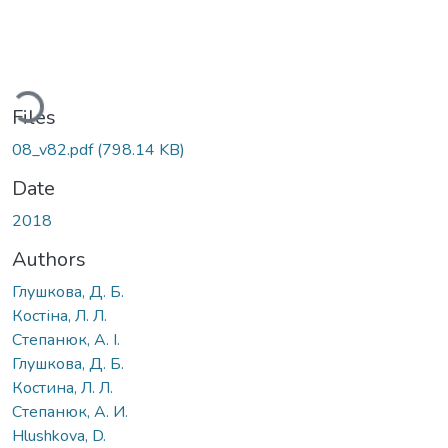
ading...
Files
08_v82.pdf
(798.14 KB)
Date
2018
Authors
Глушкова, Д. Б.
Костіна, Л. Л.
Степанюк, А. І.
Глушкова, Д. Б.
Костина, Л. Л.
Степанюк, А. И.
Hlushkova, D.