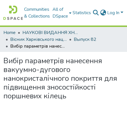
Communities
All of
Statistics
Log In
& Collections
DSpace
Home
НАУКОВІ ВИДАННЯ ХНАДУ
Вісник Харківського національного автомобільно-дорожнього університету / Вестник Харьковского национального автомобильно-дорожного университета
Выпуск 82
Вибір параметрів нанесення вакуумно-дугового нанокристалічного покриття для підвищення зносостійкості поршневих кілець
Вибір параметрів нанесення
вакуумно-дугового
нанокристалічного покриття для
підвищення зносостійкості
поршневих кілець