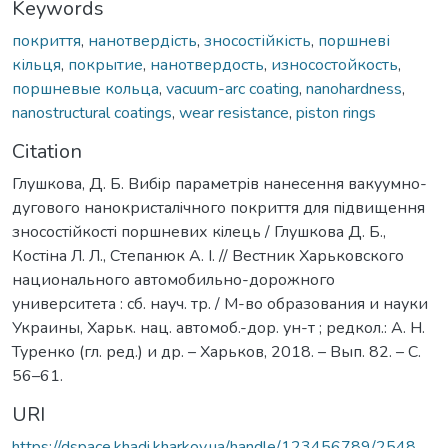
Keywords
покриття
,
нанотвердість
,
зносостійкість
,
поршневі
кільця
,
покрытие
,
нанотвердость
,
износостойкость
,
поршневые кольца
,
vacuum-arc coating
,
nanohardness
,
nanostructural coatings
,
wear resistance
,
piston rings
Citation
Глушкова, Д. Б. Вибiр параметрiв нанесення вакуумно-
дугового нанокристалiчного покриття для пiдвищення
зносостiйкостi поршневих кiлець / Глушкова Д. Б.,
Костiна Л. Л., Степанюк А. I. // Вестник Харьковского
национального автомобильно-дорожного
университета : сб. науч. тр. / М-во образования и науки
Украины, Харьк. нац. автомоб.-дор. ун-т ; редкол.: А. Н.
Туренко (гл. ред.) и др. – Харьков, 2018. – Вып. 82. – С.
56–61.
URI
https://dspace.khadi.kharkov.ua/handle/123456789/2548