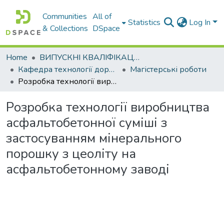
Communities
All of
Statistics
Log In
& Collections
DSpace
Home
ВИПУСКНІ КВАЛІФІКАЦІЙНІ РОБОТИ
Кафедра технології дорожньо-будівельних матеріалів
Магістерські роботи
Розробка технології виробництва асфальтобетонної суміші з застосуванням мінерального порошку з цеоліту на асфальтобетонному заводі
Розробка технології виробництва
асфальтобетонної суміші з
застосуванням мінерального
порошку з цеоліту на
асфальтобетонному заводі