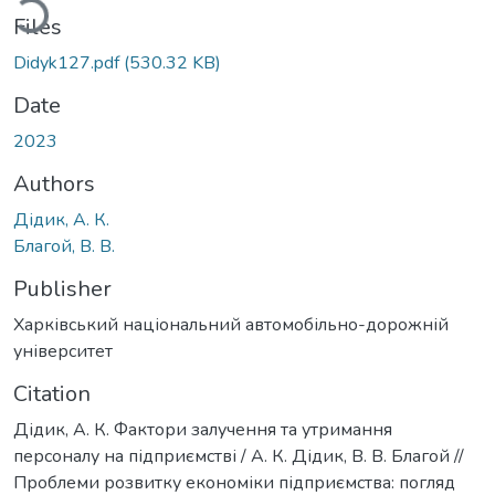
ding...
Files
Didyk127.pdf
(530.32 KB)
Date
2023
Authors
Дідик, А. К.
Благой, В. В.
Publisher
Харківський національний автомобільно-дорожній
університет
Citation
Дідик, А. К. Фактори залучення та утримання
персоналу на підприємстві / А. К. Дідик, В. В. Благой //
Проблеми розвитку економіки підприємства: погляд