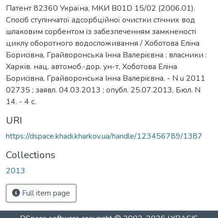
Патент 82360 Україна, МКИ B01D 15/02 (2006.01).
Спосiб ступiнчатої адсорбцiйної очистки стiчних вод
шлаковим сорбентом iз забезпеченням замкненостi
циклу оборотного водоспоживання / Хоботова Елiна
Борисiвна, Грайворонська Iнна Валерiєвна ; власники :
Харків. нац. автомоб.-дор. ун-т, Хоботова Елiна
Борисiвна, Грайворонська Iнна Валерiєвна. - N u 2011
02735 ; заявл. 04.03.2013 ; опубл. 25.07.2013, Бюл. N
14. - 4 с.
URI
https://dspace.khadi.kharkov.ua/handle/123456789/1387
Collections
2013
Full item page