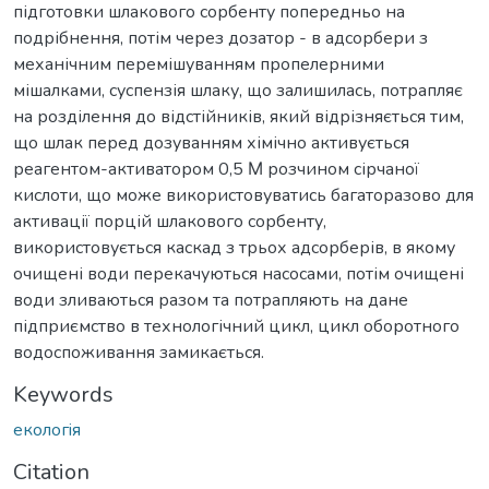
підготовки шлакового сорбенту попередньо на
подрібнення, потім через дозатор - в адсорбери з
механічним перемішуванням пропелерними
мішалками, суспензія шлаку, що залишилась, потрапляє
на розділення до відстійників, який відрізняється тим,
що шлак перед дозуванням хімічно активується
реагентом-активатором 0,5 Μ розчином сірчаної
кислоти, що може використовуватись багаторазово для
активації порцій шлакового сорбенту,
використовується каскад з трьох адсорберів, в якому
очищені води перекачуються насосами, потім очищені
води зливаються разом та потрапляють на дане
підприємство в технологічний цикл, цикл оборотного
водоспоживання замикається.
Keywords
екологiя
Citation