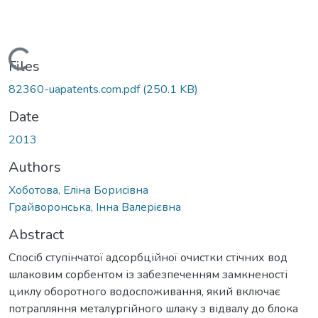
Loading...
Files
82360-uapatents.com.pdf
(250.1 KB)
Date
2013
Authors
Хоботова, Елiна Борисiвна
Грайворонська, Iнна Валерiєвна
Abstract
Спосіб ступінчатої адсорбційної очистки стічних вод
шлаковим сорбентом із забезпеченням замкненості
циклу оборотного водоспоживання, який включає
потрапляння металургійного шлаку з відвалу до блока