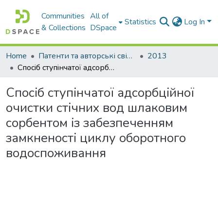
Communities
All of
Statistics
Log In
& Collections
DSpace
Home
Патенти та авторські свідоцтва
2013
Спосiб ступiнчатої адсорбцiйної очистки стiчних вод шлаковим сорбентом iз забезпеченням замкненостi циклу оборотного водоспоживання
Спосiб ступiнчатої адсорбцiйної
очистки стiчних вод шлаковим
сорбентом iз забезпеченням
замкненостi циклу оборотного
водоспоживання