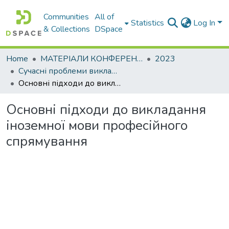
Communities
All of
Statistics
Log In
& Collections
DSpace
Home
МАТЕРІАЛИ КОНФЕРЕНЦІЙ
2023
Сучасні проблеми викладання іноземних мов у закладах освіти
Основні підходи до викладання іноземної мови професійного спрямування
Основні підходи до викладання
іноземної мови професійного
спрямування