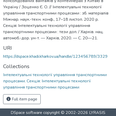
консолідованих вантажів у контейнерах з Китаю в
Україну / Зоценко Є. О. // Інтелектуальні технології
управління транспортними процесами : зб. матеріалів
Міжнар. наук.-техн. конф., 17–18 листоп. 2020 р.
Секція: Інтелектуальні технології управління
транспортними процесами : тези доп. / Харків. нац.
автомоб.-дор. ун-т. — Харків, 2020. — С. 20—21.
URI
https://dspace.khadi.kharkov.ua/handle/123456789/3329
Collections
Інтелектуальні технології управління транспортними
процесами. Секція: Інтелектуальні технології
управління транспортними процесами
Full item page
DSpace software
copyright © 2002-2026
LYRASIS