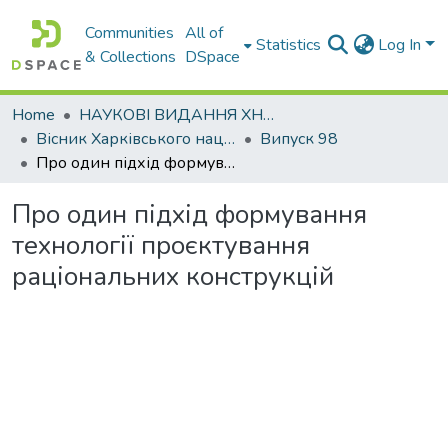
Communities
All of
Statistics
Log In
& Collections
DSpace
Home
НАУКОВІ ВИДАННЯ ХНАДУ
Вісник Харківського національного автомобільно-дорожнього університету / Вестник Харьковского национального автомобильно-дорожного университета
Випуск 98
Про один підхід формування технології проєктування раціональних конструкцій
Про один підхід формування
технології проєктування
раціональних конструкцій