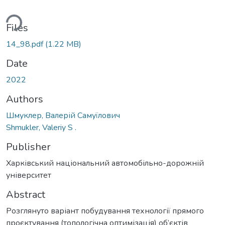
ding...
Files
14_98.pdf
(1.22 MB)
Date
2022
Authors
Шмуклер, Валерій Самуїлович
Shmukler, Valeriy S .
Publisher
Харківський національний автомобільно-дорожній
університет
Abstract
Розглянуто варіант побудування технології прямого
проєктування (топологічна оптимізація) об’єктів