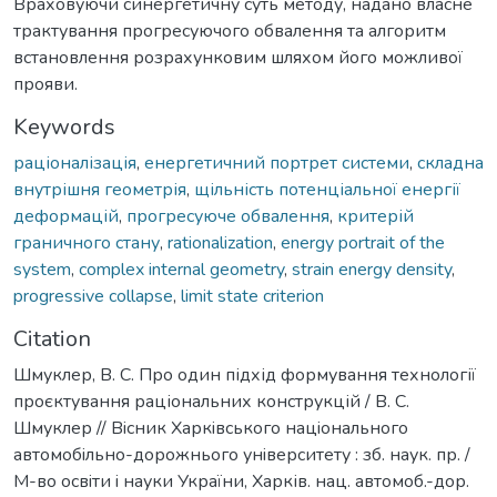
Враховуючи синергетичну суть методу, надано власне
трактування прогресуючого обвалення та алгоритм
встановлення розрахунковим шляхом його можливої
прояви.
Keywords
раціоналізація
,
енергетичний портрет системи
,
складна
внутрішня геометрія
,
щільність потенціальної енергії
деформацій
,
прогресуюче обвалення
,
критерій
граничного стану
,
rationalization
,
energy portrait of the
system
,
complex internal geometry
,
strain energy density
,
progressive collapse
,
limit state criterion
Citation
Шмуклер, В. С. Про один підхід формування технології
проєктування раціональних конструкцій / В. С.
Шмуклер // Вiсник Харкiвського нацiонального
автомобiльно-дорожнього унiверситету : зб. наук. пр. /
М-во освiти i науки України, Харків. нац. автомоб.-дор.