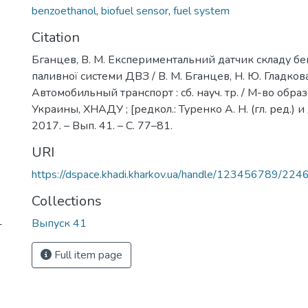
benzoethanol
,
biofuel sensor
,
fuel system
Citation
Бганцев, В. М. Експериментальний датчик складу бе
паливної системи ДВЗ / В. М. Бганцев, Н. Ю. Гладкова
Автомобильный транспорт : сб. науч. тр. / М-во обра
Украины, ХНАДУ ; [редкол.: Туренко А. Н. (гл. ред.) и 
2017. – Вып. 41. – С. 77–81.
URI
https://dspace.khadi.kharkov.ua/handle/123456789/224
Collections
Выпуск 41
-
Full item page