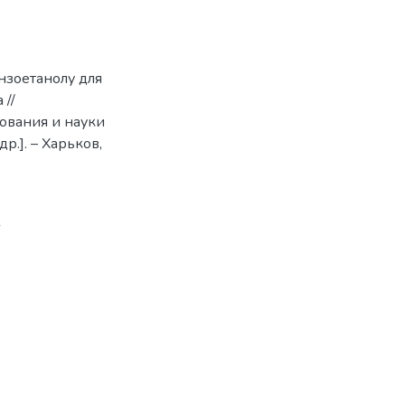
нзоетанолу для
 //
зования и науки
др.]. – Харьков,
6