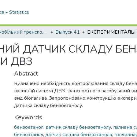
ce
Statistics
Автомобільний транспорт / Автомобильный транспорт
Выпуск 41
НИЙ ДАТЧИК СКЛАДУ БЕ
И ДВЗ
Abstract
Визначено необхідність контролювання складу бенз
паливній системі ДВЗ транспортного засобу, який в
вид біопалива. Запропоновано конструкцію експер
датчика складу бензоетанолу.
Keywords
бензоетанол
,
датчик складу бензоетанолу
,
паливна с
бензоэтанол
,
датчик состава бензоэтанола
,
топливная