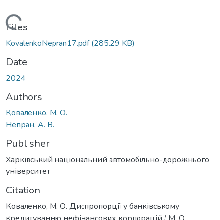
Loading...
Files
KovalenkoNepran17.pdf
(285.29 KB)
Date
2024
Authors
Коваленко, М. О.
Непран, А. В.
Publisher
Харківський національний автомобільно-дорожнього
університет
Citation
Коваленко, М. О. Диспропорції у банківському
кредитуванню нефінансових корпорацій / М. О.