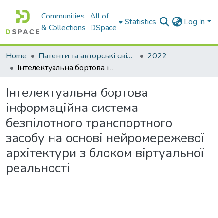
Communities
All of
Statistics
Log In
& Collections
DSpace
Home
Патенти та авторські свідоцтва
2022
Інтелектуальна бортова інформаційна система безпілотного транспортного засобу на основі нейромережевої архітектури з блоком віртуальної реальності
Інтелектуальна бортова
інформаційна система
безпілотного транспортного
засобу на основі нейромережевої
архітектури з блоком віртуальної
реальності