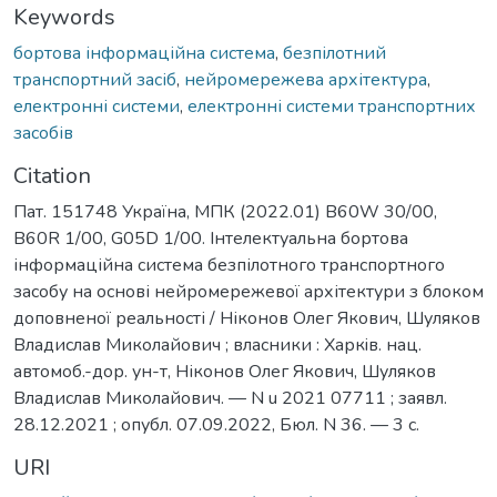
Keywords
бортова інформаційна система
,
безпілотний
транспортний засіб
,
нейромережева архітектура
,
електронні системи
,
електронні системи транспортних
засобів
Citation
Пат. 151748 Україна, МПК (2022.01) B60W 30/00,
B60R 1/00, G05D 1/00. Інтелектуальна бортова
інформаційна система безпілотного транспортного
засобу на основі нейромережевої архітектури з блоком
доповненої реальності / Ніконов Олег Якович, Шуляков
Владислав Миколайович ; власники : Харкiв. нац.
автомоб.-дор. ун-т, Ніконов Олег Якович, Шуляков
Владислав Миколайович. — N u 2021 07711 ; заявл.
28.12.2021 ; опубл. 07.09.2022, Бюл. N 36. — 3 с.
URI