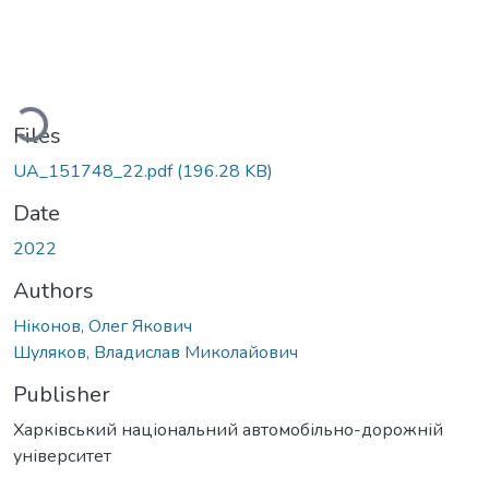
Loading...
Files
UA_151748_22.pdf
(196.28 KB)
Date
2022
Authors
Ніконов, Олег Якович
Шуляков, Владислав Миколайович
Publisher
Харківський національний автомобільно-дорожній
університет