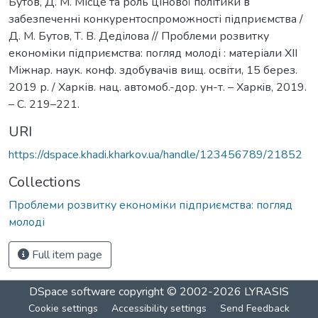
Бутов, Д. М. Місце та роль цінової політики в
забезпеченні конкурентоспроможності підприємства /
Д. М. Бутов, Т. В. Деділова // Проблеми розвитку
економіки підприємства: погляд молоді : матеріали ХІІ
Міжнар. наук. конф. здобувачів вищ. освіти, 15 берез.
2019 р. / Харків. нац. автомоб.-дор. ун-т. – Харкiв, 2019.
– С. 219–221.
URI
https://dspace.khadi.kharkov.ua/handle/123456789/21852
Collections
Проблеми розвитку економіки підприємства: погляд
молоді
Full item page
DSpace software
copyright © 2002-2026
LYRASIS
Cookie settings
Accessibility settings
Send Feedback