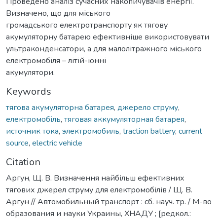
Проведено аналіз сучасних накопичувачів енергії.
Визначено, що для міського
громадського електротранспорту як тягову
акумуляторну батарею ефективніше використовувати
ультраконденсатори, а для малолітражного міського
електромобіля – літій-іонні
акумулятори.
Keywords
тягова акумуляторна батарея
,
джерело струму
,
електромобіль
,
тяговая аккумуляторная батарея
,
источник тока
,
электромобиль
,
traction battery
,
current
source
,
electric vehicle
Citation
Аргун, Щ. В. Визначення найбільш ефективних
тягових джерел струму для електромобілів / Щ. В.
Аргун // Автомобильный транспорт : сб. науч. тр. / М-во
образования и науки Украины, ХНАДУ ; [редкол.: