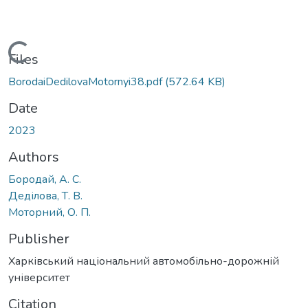
Loading...
Files
BorodaiDedilovaMotornyi38.pdf
(572.64 KB)
Date
2023
Authors
Бородай, А. С.
Деділова, Т. В.
Моторний, О. П.
Publisher
Харківський національний автомобільно-дорожній
університет
Citation