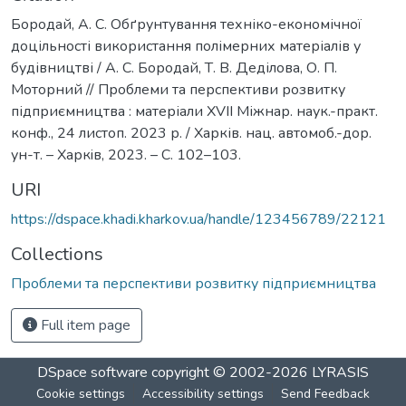
Бородай, А. С. Обґрунтування техніко-економічної
доцільності використання полімерних матеріалів у
будівництві / А. С. Бородай, Т. В. Деділова, О. П.
Моторний // Проблеми та перспективи розвитку
підприємництва : матеріали ХVІI Міжнар. наук.-практ.
конф., 24 листоп. 2023 р. / Харків. нац. автомоб.-дор.
ун-т. – Харкiв, 2023. – С. 102–103.
URI
https://dspace.khadi.kharkov.ua/handle/123456789/22121
Collections
Проблеми та перспективи розвитку підприємництва
Full item page
DSpace software
copyright © 2002-2026
LYRASIS
Cookie settings
Accessibility settings
Send Feedback